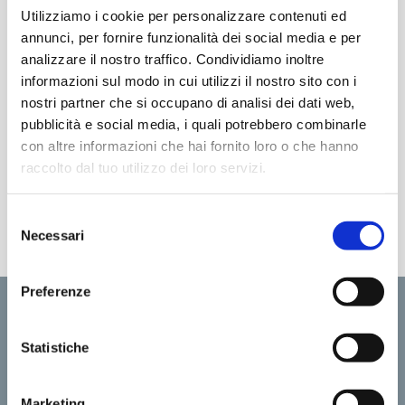
OUR ADDRESS
Utilizziamo i cookie per personalizzare contenuti ed
Hoteller Beach Hotel
annunci, per fornire funzionalità dei social media e per
45 Santorini Station
analizzare il nostro traffico. Condividiamo inoltre
Thira 150-0042
informazioni sul modo in cui utilizzi il nostro sito con i
nostri partner che si occupano di analisi dei dati web,
Tel.: +41 (0)54 2344 00
pubblicità e social media, i quali potrebbero combinarle
Fax: +41 (0)542344 99
con altre informazioni che hai fornito loro o che hanno
reservations@hotellerbeach.com
raccolto dal tuo utilizzo dei loro servizi.
S
Necessari
e
l
e
Preferenze
z
i
PRESIDENT HOTEL SRL ****
o
Statistiche
INDIRIZZO HOTEL
n
Via Caio Duilio, 4
e
Marketing